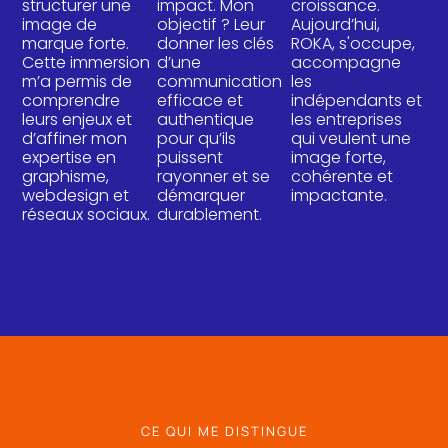
structurer une
impact. Mon
croissance.
image de
objectif ? Leur
Aujourd’hui,
marque forte.
donner les clés
ROKA, s'occupe,
Cette immersion
d’une
accompagne
m’a permis de
communication
les
comprendre
efficace et
indépendants et
leurs enjeux et
authentique
les entreprises
d’affiner mon
pour qu’ils
qui veulent une
expertise en
puissent
image forte,
graphisme,
rayonner et se
cohérente et
webdesign et
démarquer
impactante.
réseaux sociaux.
durablement.
CE QUI ME DISTINGUE