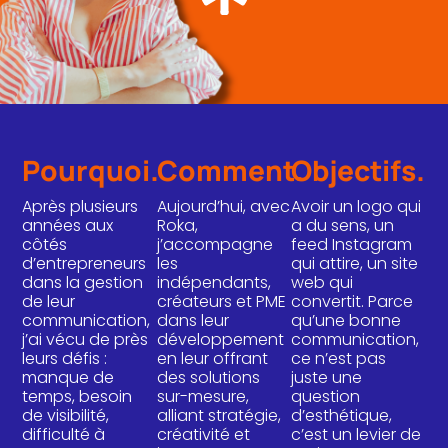
Pourquoi.
Comment.
Objectifs.
Après plusieurs
Aujourd’hui, avec
Avoir un logo qui
années aux
Roka,
a du sens, un
côtés
j’accompagne
feed Instagram
d’entrepreneurs
les
qui attire, un site
dans la gestion
indépendants,
web qui
de leur
créateurs et PME
convertit. Parce
communication,
dans leur
qu’une bonne
j’ai vécu de près
développement
communication,
leurs défis :
en leur offrant
ce n’est pas
manque de
des solutions
juste une
temps, besoin
sur-mesure,
question
de visibilité,
alliant stratégie,
d’esthétique,
difficulté à
créativité et
c’est un levier de