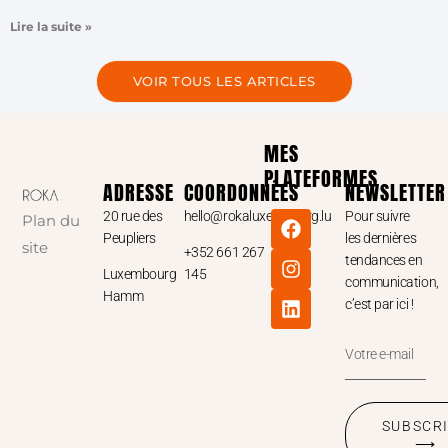
Lire la suite »
VOIR TOUS LES ARTICLES
MES
PLATEFORMES
ADRESSE
COORDONNÉES
NEWSLETTER
20 rue des
hello@rokaluxembourg.lu
Pour suivre
Plan du
Peupliers
les dernières
site
+352 661 267
tendances en
Luxembourg
145
communication,
Hamm
c’est par ici !
SUBSCR
⟶