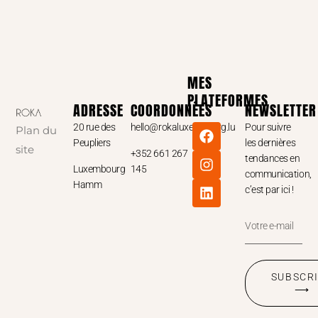
MES
PLATEFORMES
ADRESSE
COORDONNÉES
NEWSLETTER
20 rue des
hello@rokaluxembourg.lu
Pour suivre
Plan du
Peupliers
les dernières
site
+352 661 267
tendances en
Luxembourg
145
communication,
Hamm
c’est par ici !
SUBSCR
⟶
ALTERNATIVE: