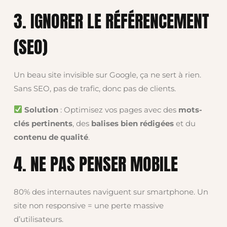
3. IGNORER LE RÉFÉRENCEMENT
(SEO)
Un beau site invisible sur Google, ça ne sert à rien.
Sans SEO, pas de trafic, donc pas de clients.
Solution
: Optimisez vos pages avec des
mots-
clés pertinents
, des
balises bien rédigées
et du
contenu de qualité
.
4. NE PAS PENSER MOBILE
80% des internautes naviguent sur smartphone. Un
site non responsive = une perte massive
d’utilisateurs.