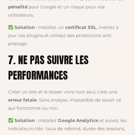
pénalité
pour Google et un risque pour vos
utilisateurs.
Solution
: Installez un
certificat SSL
, mettez à
jour vos plugins et utilisez des protections anti-
piratage.
7. NE PAS SUIVRE LES
PERFORMANCES
Créer un site et le laisser vivre tout seul, c’est une
erreur fatale
. Sans analyse, impossible de savoir ce
qui fonctionne ou non.
Solution
: Installez
Google Analytics
et suivez les
indicateurs clés : taux de rebond, durée des sessions,