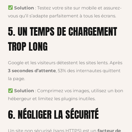
Solution
: Testez votre site sur mobile et assurez-
vous qu’il s’adapte parfaitement à tous les écrans.
5. UN TEMPS DE CHARGEMENT
TROP LONG
Google et les visiteurs détestent les sites lents. Après
3 secondes d’attente
, 53% des internautes quittent
la page.
Solution
: Comprimez vos images, utilisez un bon
hébergeur et limitez les plugins inutiles.
6. NÉGLIGER LA SÉCURITÉ
Un site non sécurisé (sans HTTPS) est un
facteur de